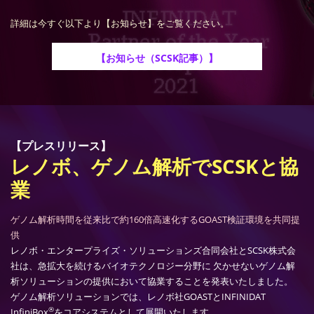
詳細は今すぐ以下より【お知らせ】をご覧ください。
【お知らせ（SCSK記事）】
【プレスリリース】
レノボ、ゲノム解析でSCSKと協
業
ゲノム解析時間を従来比で約160倍高速化するGOAST検証環境を共同提
供
レノボ・エンタープライズ・ソリューションズ合同会社とSCSK株式会
社は、急拡大を続けるバイオテクノロジー分野に 欠かせないゲノム解
析ソリューションの提供において協業することを発表いたしました。
ゲノム解析ソリューションでは、レノボ社GOASTとINFINIDAT
®
InfiniBox
をコアシステムとして展開いたします。