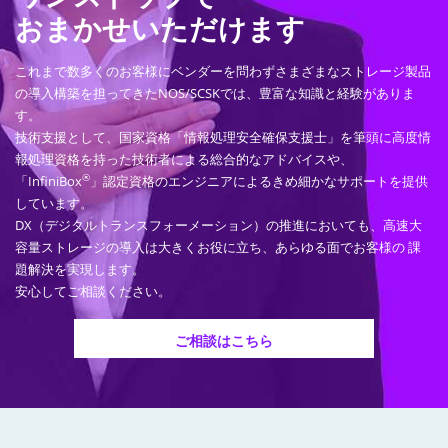
おまかせいただけます
これまで数多くのお客様にベンダーを問わずさまざまなストレージ製品
の導入構築を担ってきたNOS/SCSKでは、豊富な知識と経験がありま
す。
技術支援として、国家資格「情報処理安全確保支援士」を筆頭に高度情
報処理資格を持った技術者による総合的なアドバイスや、
®
「InfiniBox
」認定資格のエンジニアによるきめ細かなサポートを提供
しています。
DX（デジタルトランスフォーメーション）の推進においても、高速大
容量ストレージの導入は大きくお役に立ち、あらゆる面でお客様の 課
題解決を実現します。
安心してご相談ください。
ご相談はこちら