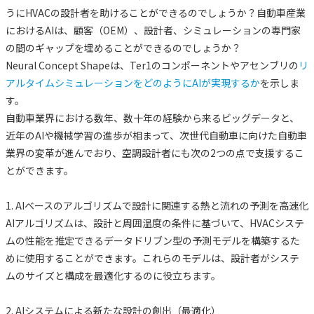
うにHVACの設計者を助けることができるのでしょうか？自動車産業
におけるAIは、顧客（OEM）、設計者、シミュレーションの専門家
の間のギャップを埋めることができるのでしょうか？
Neural Concept Shapeは、Ter1のコンポーネントやアセンブリの
リ
アルタイムシミュレーションをどのようにAIが実現するか
を示しま
す。
自動車業界における数年、数十年の経験から来るビッグデータと、
近年のAIや機械学習の進歩が相まって、次世代自動車に向けた自動車
業界の変革が進んでおり、空調設計者にも次の2つの点で支援するこ
とができます。
1. AIベースのアルゴリズムで設計に関連する熱と流れの予測を高速化
AIアルゴリズムは、設計と周囲温度の条件に基づいて、HVACシステ
ムの性能を推定できるデータドリブン型の予測モデルを構築するた
めに使用することができます。これらのモデルは、設計者がシステ
ムのサイズと構成を最適化するのに役立ちます。
2. AIシステムによる新たな設計の創出（最適化）