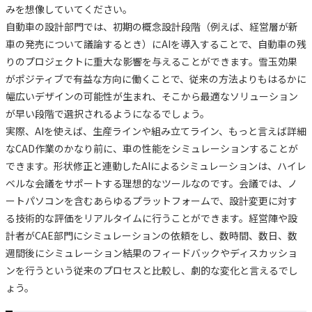
みを想像していてください。
自動車の設計部門では、初期の概念設計段階（例えば、経営層が新
車の発売について議論するとき）にAIを導入することで、自動車の残
りのプロジェクトに重大な影響を与えることができます。雪玉効果
がポジティブで有益な方向に働くことで、従来の方法よりもはるかに
幅広いデザインの可能性が生まれ、そこから最適なソリューション
が早い段階で選択されるようになるでしょう。
実際、AIを使えば、生産ラインや組み立てライン、もっと言えば詳細
なCAD作業のかなり前に、車の性能をシミュレーションすることが
できます。形状修正と連動したAIによるシミュレーションは、ハイレ
ベルな会議をサポートする理想的なツールなのです。会議では、ノ
ートパソコンを含むあらゆるプラットフォームで、設計変更に対す
る技術的な評価をリアルタイムに行うことができます。経営陣や設
計者がCAE部門にシミュレーションの依頼をし、数時間、数日、数
週間後にシミュレーション結果のフィードバックやディスカッショ
ンを行うという従来のプロセスと比較し、劇的な変化と言えるでし
ょう。