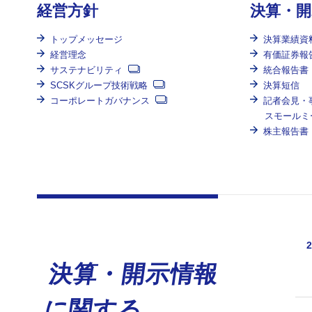
経営方針
決算・開
トップメッセージ
決算業績資
経営理念
有価証券報
サステナビリティ
統合報告書
SCSKグループ技術戦略
決算短信
コーポレートガバナンス
記者会見・
スモールミ
株主報告書
2
決算・開示情報
に関する