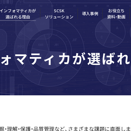
インフォマティカが
SCSK
お役立ち
導入事例
選ばれる理由
ソリューション
資料・動画
ォマティカが
選ば
掘・理解・保護・品質管理など、さまざまな課題に直面しま