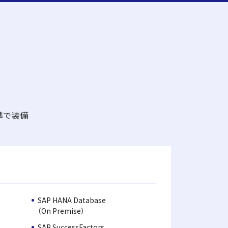
準で装備
SAP HANA Database
（On Premise）
SAP SuccessFactors