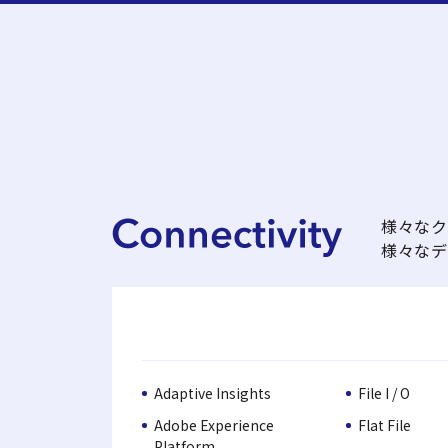
様々なク
様々なデ
Adaptive Insights
File I / O
Adobe Experience
Flat File
Platform