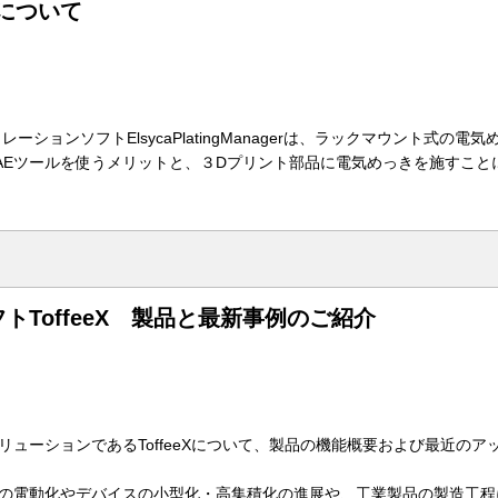
形について
ュレーションソフトElsycaPlatingManagerは、ラックマウント式
AEツールを使うメリットと、３Dプリント部品に電気めっきを施すこと
ToffeeX 製品と最新事例のご紹介
ューションであるToffeeXについて、製品の機能概要および最近の
の電動化やデバイスの小型化・高集積化の進展や、工業製品の製造工程