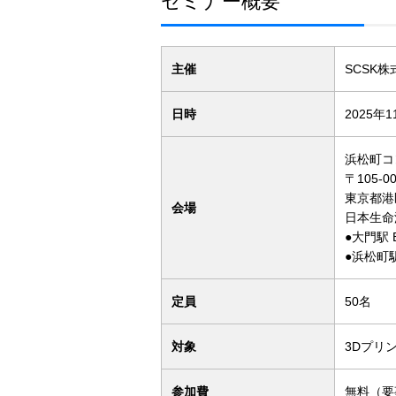
セミナー概要
主催
SCSK
日時
2025年1
浜松町コ
〒105-0
東京都港区
会場
日本生命
●大門駅
●浜松町駅
定員
50名
対象
3Dプリ
参加費
無料（要