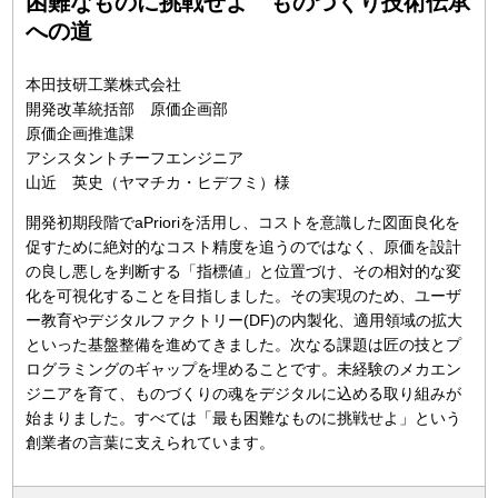
困難なものに挑戦せよ ものづくり技術伝承
への道
本田技研工業株式会社
開発改革統括部 原価企画部
原価企画推進課
アシスタントチーフエンジニア
山近 英史（ヤマチカ・ヒデフミ）様
開発初期段階でaPrioriを活用し、コストを意識した図面良化を
促すために絶対的なコスト精度を追うのではなく、原価を設計
の良し悪しを判断する「指標値」と位置づけ、その相対的な変
化を可視化することを目指しました。その実現のため、ユーザ
ー教育やデジタルファクトリー(DF)の内製化、適用領域の拡大
といった基盤整備を進めてきました。次なる課題は匠の技とプ
ログラミングのギャップを埋めることです。未経験のメカエン
ジニアを育て、ものづくりの魂をデジタルに込める取り組みが
始まりました。すべては「最も困難なものに挑戦せよ」という
創業者の言葉に支えられています。