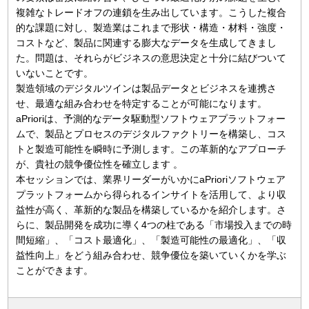
複雑なトレードオフの連鎖を生み出しています。こうした複合
的な課題に対し、製造業はこれまで形状・構造・材料・強度・
コストなど、製品に関連する膨大なデータを生成してきまし
た。問題は、それらがビジネスの意思決定と十分に結びついて
いないことです。
製造領域のデジタルツインは製品データとビジネスを連携さ
せ、最適な組み合わせを特定することが可能になります。
aPrioriは、予測的なデータ駆動型ソフトウェアプラットフォー
ムで、製品とプロセスのデジタルファクトリーを構築し、コス
トと製造可能性を瞬時に予測します。この革新的なアプローチ
が、貴社の競争優位性を確立します 。
本セッションでは、業界リーダーがいかにaPrioriソフトウェア
プラットフォームから得られるインサイトを活用して、より収
益性が高く、革新的な製品を構築しているかを紹介します。さ
らに、製品開発を成功に導く4つの柱である「市場投入までの時
間短縮」、「コスト最適化」、「製造可能性の最適化」、「収
益性向上」をどう組み合わせ、競争優位を築いていくかを学ぶ
ことができます。