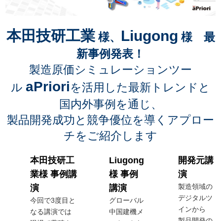
本田技研工業
Liugong
様、
様 最
新事例発表！
製造原価シミュレーションツー
aPriori
ル
を活用した最新トレンドと
国内外事例を通じ、
製品開発成功と競争優位を導くアプロー
チをご紹介します
本田技研工
Liugong
開発元講
業様 事例講
様 事例
演
製造領域の
演
講演
デジタルツ
今回で3度目と
グローバル
インから
なる講演では
中国建機メ
製品開発の