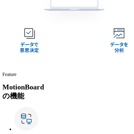
Feature
MotionBoard
の機能