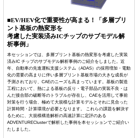
■EV/HEV化で重要性が高まる！「多層プリ
ント基板の熱変形を
考慮した実装済みICチップのサブモデル解
析事例」
本セッションでは、多層プリント基板の熱変形を考慮した実装
済みIC チップのサブモデル解析事例のご紹介をしました。近
年、自動車の先進運転支援システム（ADAS）の採用増加・電動
化の需要の高まりに伴い多層プリント基板市場の大きな成長が
予測されており、CAEのニーズも高まっています。基板の製造
工程において、熱による基板の反り・電子部品の実装不良・は
んだ接合部の破断等のトラブルが存在し、CAEを活用して事前
対策を行う場合、極めて大規模な計算モデルとそれに見合った
計算時間・計算環境が必要となります。 これらの課題を解決す
るために、大規模構造解析の高速計算に定評のある
ADVENTUREClusterで解析した事例を本セッションでご紹介い
たしました。