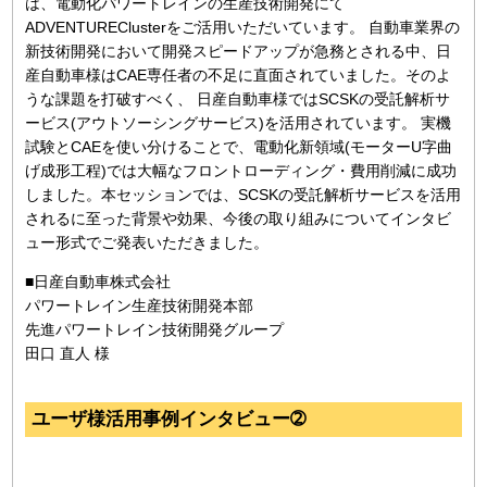
は、電動化パワートレインの生産技術開発にて
ADVENTUREClusterをご活用いただいています。 自動車業界の
新技術開発において開発スピードアップが急務とされる中、日
産自動車様はCAE専任者の不足に直面されていました。そのよ
うな課題を打破すべく、 日産自動車様ではSCSKの受託解析サ
ービス(アウトソーシングサービス)を活用されています。 実機
試験とCAEを使い分けることで、電動化新領域(モーターU字曲
げ成形工程)では大幅なフロントローディング・費用削減に成功
しました。本セッションでは、SCSKの受託解析サービスを活用
されるに至った背景や効果、今後の取り組みについてインタビ
ュー形式でご発表いただきました。
■日産自動車株式会社
パワートレイン生産技術開発本部
先進パワートレイン技術開発グループ
田口 直人 様
ユーザ様活用事例インタビュー➁