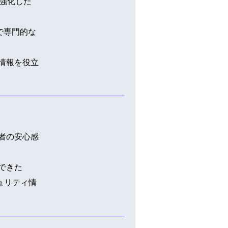
を強化した
度で専門的な
情報を役立
者の安心感
できた
ュリティ情