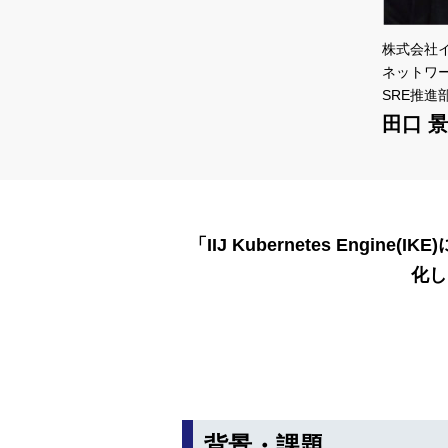
株式会社
ネットワ
SRE推進
田口 
「IIJ Kubernetes Eng
化し
背景・課題