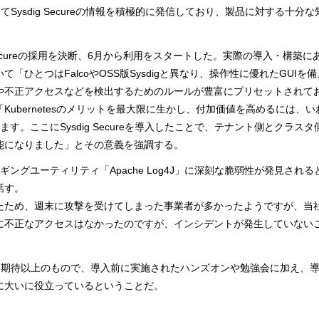
てSysdig Secureの情報を積極的に発信しており、製品に対する十
g Secureの採用を決断、6月から利用をスタートした。実際の導入・構築
「ひとつはFalcoやOSS版Sysdigと異なり、操作性に優れたGUI
や不正アクセスなどを検出するためのルールが豊富にプリセットされて
Kubernetesのメリットを最大限に生かし、付加価値を高めるには、
ます。ここにSysdig Secureを導入したことで、テナント側とクラ
能になりました」とその意義を強調する。
のロギングユーティリティ「Apache Log4J」に深刻な脆弱性が発見さ
話す。
め、週末に攻撃を受けてしまった事業者が多かったようですが、当社はSys
に不正なアクセスはなかったのですが、インシデントが発生していない
は期待以上のもので、導入前に実施されたハンズオンや勉強会に加え、
に大いに役立っているということだ。