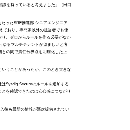
分な知識を持っていると考えました」（田口
にあたったSRE推進部 シニアエンジニア
を備えており、専門家以外の担当者でも使
おり、ゼロからルールを作る必要がなか
いわゆるマルチテナントが望ましいと考
スタ側との間で責任分界点を明確化した上
れるということがあったが、このとき大きな
dig Secureのルールを追加する
ことを確認できたのは安心感につながり
導入後も最新の情報が逐次提供されてい