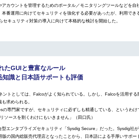
やアカウントを管理するためのポータル／モニタリングツールなどを自社
、本番運用に向けてセキュリティを強化する必要があったが、利用でき
ろからセキュリティ対策の導入に向けて本格的な検討を開始した。
れたGUIと豊富なルール
品知識と
日本語サポートも評価
ポーネントとしては、Falcoがよく知られている。しかし、Falcoを活用
識も求められる。
netesの専門家ですが、セキュリティに必ずしも精通している、という
人的リソースを割くわけにもいきません」（田口氏）
タプライズセキュリティ「Sysdig Secure」だった。Sysdig社がFa
から商用版の国内総販売代理店となったことから、日本語による手厚いサポ