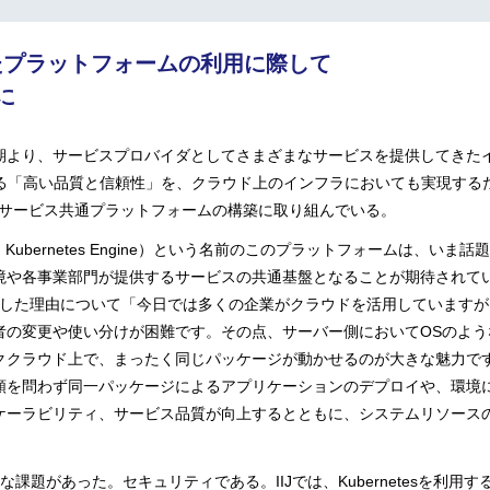
た
プラットフォームの利用に際して
に
より、サービスプロバイダとしてさまざまなサービスを提供してきた
高い品質と信頼性」を、クラウド上のインフラにおいても実現するため、2018年か
なって、サービス共通プラットフォームの構築に取り組んでいる。
Kubernetes Engine）という名前のこのプラットフォームは、いま話題
境や各事業部門が提供するサービスの共通基盤となることが期待されてい
sを採用した理由について「今日では多くの企業がクラウドを活用していま
の変更や使い分けが困難です。その点、サーバー側においてOSのような役割
ラウド上で、まったく同じパッケージが動かせるのが大きな魅力です」と語る
類を問わず同一パッケージによるアプリケーションのデプロイや、環境
ケーラビリティ、サービス品質が向上するとともに、システムリソース
課題があった。セキュリティである。IIJでは、Kubernetesを利