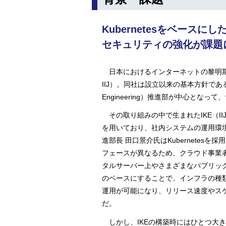
Kubernetesをベースにし
セキュリティの強化が課題
日本におけるインターネットの黎明期
IIJ）。同社は設立以来の基本方針である「
Engineering）推進部が中心と
その取り組みの中で生まれたIKE（IIJ 
を用いており、社内システムの運用環
進部長 田口景介氏はKubernete
フェースが異なるため、クラウド事業者
タルサーバー上やさまざまなパブリックク
のベースにすることで、インフラの種
運用が可能になり、リリース速度やス
だ。
しかし、IKEの構築時にはひとつ大きな