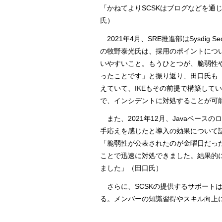
「かねてよりSCSKはブログなどを通じ
氏）
2021年4月、SRE推進部はSysdi
の牧野泰光氏は、採用のポイントについて
いやすいこと。もうひとつが、脆弱性
ったことです」と振り返り、田口氏も「
えていて、IKEもその前提で構築してい
で、インシデントに対処することが可
また、2021年12月、Javaベース
手応えを感じたと導入の効果について
「脆弱性が公表されたのが金曜日だったた
ことで迅速に対処できました。結果的
ました」（田口氏）
さらに、SCSKの提供するサポート
る。メンバーの知識習得やスキル向上