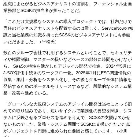
組織にまたがるビジネスアナリストの役割を、フィナンシャル企画
業務部とSCSKの担当者が担ったことだ。
「これだけ大規模なシステムの導入プロジェクトでは、社内だけで
専任のビジネスアナリストを配置するのは難しく、ServiceNowの知
識と当社業務の知識を持ったSCSKのビジネスアナリストにも参画
いただきました」（平松氏）
数百のグループ会社で利用するシステムということで、セキュリテ
ィや権限制御、マスターの扱いなどベースの部分に時間をかけなが
ら、 SaaSの特性を活かしたアジャイル開発で推進。 2024年5月に
J-SOX評価手続きのワークフロー化、2025年1月にESG関連情報の
収集・集計・分析をシステム化し、その後もグループ全体に情報を
発信するためのポータルをリリースするなど、段階的なシステム構
築・改善を進めている。
「グローバルな大規模システムのアジャイル開発は当社にとって初
めての取り組みであり、短いサイクルで業務側の要望を聞き、シス
テムに反映させるプロセスを進めるうえで、SCSKの支援は欠かせ
ないものでした。業務・システム両面でSCSKに支援いただいた点
がプロジェクトを円滑に進められた要因と感じています」（小川