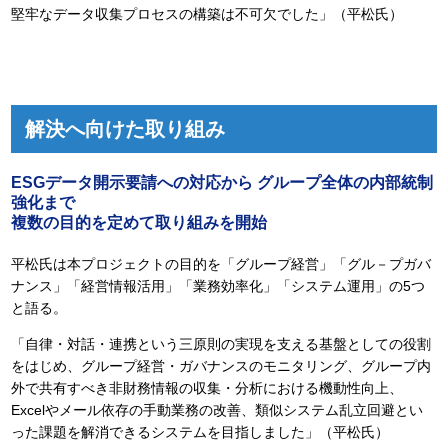
堅牢なデータ収集プロセスの構築は不可欠でした」（平松氏）
解決へ向けた取り組み
ESGデータ開示要請への対応から グループ全体の内部統制
強化まで
複数の目的を定めて取り組みを開始
平松氏は本プロジェクトの目的を「グループ経営」「グル－プガバ
ナンス」「経営情報活用」「業務効率化」「システム運用」の5つ
と語る。
「自律・対話・連携という三原則の実現を支える基盤としての役割
をはじめ、グループ経営・ガバナンスのモニタリング、グループ内
外で共有すべき非財務情報の収集・分析における機動性向上、
Excelやメール依存の手動業務の改善、類似システム乱立回避とい
った課題を解消できるシステムを目指しました」（平松氏）