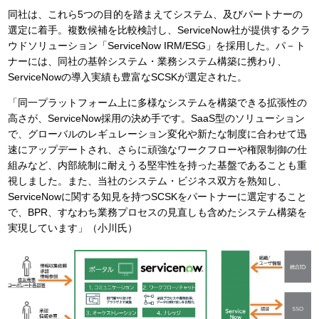
同社は、これら5つの目的を踏まえてシステム、及びパートナーの
選定に着手。複数候補を比較検討し、ServiceNow社が提供するクラ
ウドソリューション「ServiceNow IRM/ESG」を採用した。パ－ト
ナーには、同社の基幹システム・業務システム構築に携わり、
ServiceNowの導入実績も豊富なSCSKが選定された。
「同一プラットフォーム上に多様なシステムを構築できる拡張性の
高さが、ServiceNow採用の決め手です。SaaS型のソリューション
で、グローバルのレギュレーション変化や新たな制度に合わせて迅
速にアップデートされ、さらに頑強なワークフローや権限制御の仕
組みなど、内部統制に耐えうる堅牢性を持った基盤であることも重
視しました。また、当社のシステム・ビジネス双方を熟知し、
ServiceNowに関する知見を持つSCSKをパートナーに選定すること
で、BPR、すなわち業務プロセスの見直しも含めたシステム構築を
実現しています」（小川氏）