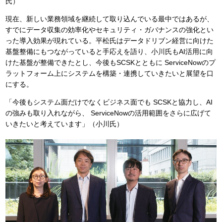
氏）
現在、新しい業務領域を継続して取り込んでいる最中ではあるが、
すでにデータ収集の効率化やセキュリティ・ガバナンスの強化とい
った導入効果が現れている。平松氏はデータドリブン経営に向けた
基盤整備にもつながっていると手応えを語り、小川氏もAI活用に向
けた基盤が整備できたとし、今後もSCSKとともに ServiceNowのプ
ラットフォーム上にシステムを構築・連携していきたいと展望を口
にする。
「今後もシステム面だけでなくビジネス面でも SCSKと協力し、AI
の強みも取り入れながら、 ServiceNowの活用範囲をさらに広げて
いきたいと考えています」（小川氏）