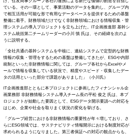
げ、住友商事グループ各社の連携による新たな価値の創造を目指し
ている。その一環として、事業活動のデータを集約し、グループ内
で相互活用が可能な形で有用なデータベースを提供するための基盤
整備に着手。財務領域だけでなく非財務領域における情報収集・管
理システムの導入プロジェクトを立ち上げた。IT企画推進部 基幹シ
ステム統括第二チームリーダーの小川 慎 氏は、その経緯を次のよ
うに説明する。
「全社共通の基幹システムを中核に、連結システムで定型的な財務
情報の収集・管理をするための基盤は整備してきたが、ESGや内部
統制といった非財務情報に関しては、グループ各社からExcelやメ
ールで情報を収集している状況で、精度やスピード・収集したデー
タの活用といった部分で課題がありました」（小川氏）
IT企画推進部とともに本プロジェクトに参画したフィナンシャル企
画業務部 非財務情報システム導入チーム長の平松 俊之 氏は、本プ
ロジェクトが始動した要因として、ESGデータ開示要請への対応を
はじめ、企業や社会を取りまく状況の変化を挙げる。
「グループ経営における非財務情報の重要性が年々増しており、さ
らにESG領域では、サステナビリティ情報開示における制度対応が
求められるようになりました。第三者保証への対応の観点からも、