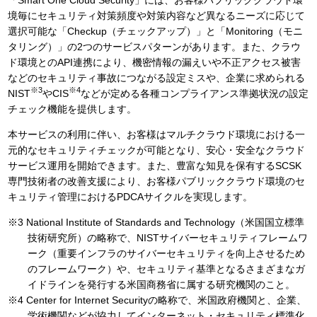
境毎にセキュリティ対策頻度や対策内容など異なるニーズに応じて
選択可能な「Checkup（チェックアップ）」と「Monitoring（モニ
タリング）」の2つのサービスパターンがあります。また、クラウ
ド環境とのAPI連携により、機密情報の漏えいや不正アクセス被害
などのセキュリティ事故につながる設定ミスや、企業に求められる
※3
※4
NIST
やCIS
などが定める各種コンプライアンス準拠状況の設定
チェック機能を提供します。
本サービスの利用に伴い、お客様はマルチクラウド環境における一
元的なセキュリティチェックが可能となり、安心・安全なクラウド
サービス運用を開始できます。また、豊富な知見を保有するSCSK
専門技術者の改善支援により、お客様パブリッククラウド環境のセ
キュリティ管理におけるPDCAサイクルを実現します。
※3 National Institute of Standards and Technology（米国国立標準
技術研究所）の略称で、NISTサイバーセキュリティフレームワ
ーク（重要インフラのサイバーセキュリティを向上させるため
のフレームワーク）や、セキュリティ基準となるさまざまなガ
イドラインを発行する米国商務省に属する研究機関のこと。
※4 Center for Internet Securityの略称で、米国政府機関と、企業、
学術機関などが協力してインターネット・セキュリティ標準化