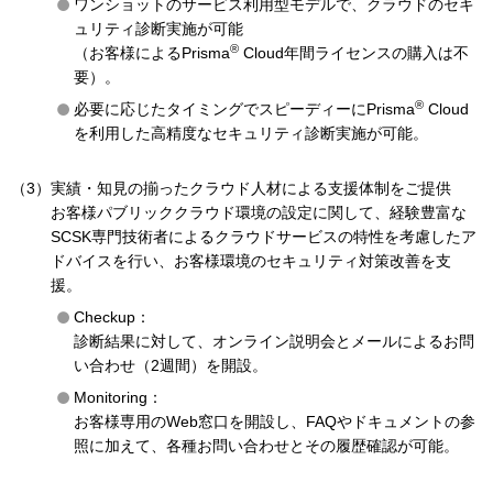
ワンショットのサービス利用型モデルで、クラウドのセキ
ュリティ診断実施が可能
®
（お客様によるPrisma
Cloud年間ライセンスの購入は不
要）。
®
必要に応じたタイミングでスピーディーにPrisma
Cloud
を利用した高精度なセキュリティ診断実施が可能。
（3）実績・知見の揃ったクラウド人材による支援体制をご提供
お客様パブリッククラウド環境の設定に関して、経験豊富な
SCSK専門技術者によるクラウドサービスの特性を考慮したア
ドバイスを行い、お客様環境のセキュリティ対策改善を支
援。
Checkup：
診断結果に対して、オンライン説明会とメールによるお問
い合わせ（2週間）を開設。
Monitoring：
お客様専用のWeb窓口を開設し、FAQやドキュメントの参
照に加えて、各種お問い合わせとその履歴確認が可能。