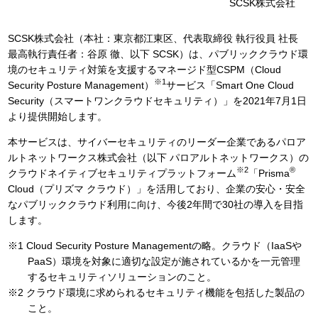
SCSK株式会社
SCSK株式会社（本社：東京都江東区、代表取締役 執行役員 社長
最高執行責任者：谷原 徹、以下 SCSK）は、パブリッククラウド環
境のセキュリティ対策を支援するマネージド型CSPM（Cloud
※1
Security Posture Management）
サービス「Smart One Cloud
Security（スマートワンクラウドセキュリティ）」を2021年7月1日
より提供開始します。
本サービスは、サイバーセキュリティのリーダー企業であるパロア
ルトネットワークス株式会社（以下 パロアルトネットワークス）の
※2
®
クラウドネイティブセキュリティプラットフォーム
「Prisma
Cloud（プリズマ クラウド）」を活用しており、企業の安心・安全
なパブリッククラウド利用に向け、今後2年間で30社の導入を目指
します。
※1 Cloud Security Posture Managementの略。クラウド（IaaSや
PaaS）環境を対象に適切な設定が施されているかを一元管理
するセキュリティソリューションのこと。
※2 クラウド環境に求められるセキュリティ機能を包括した製品の
こと。