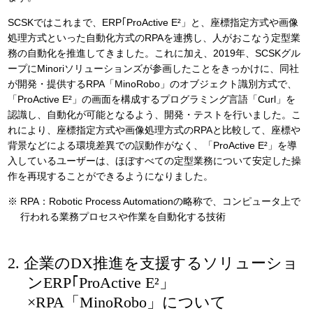
SCSKではこれまで、ERP｢ProActive E²」と、座標指定方式や画像
処理方式といった自動化方式のRPAを連携し、人がおこなう定型業
務の自動化を推進してきました。これに加え、2019年、SCSKグル
ープにMinoriソリューションズが参画したことをきっかけに、同社
が開発・提供するRPA「MinoRobo」のオブジェクト識別方式で、
「ProActive E²」の画面を構成するプログラミング言語「Curl」を
認識し、自動化が可能となるよう、開発・テストを行いました。こ
れにより、座標指定方式や画像処理方式のRPAと比較して、座標や
背景などによる環境差異での誤動作がなく、「ProActive E²」を導
入しているユーザーは、ほぼすべての定型業務について安定した操
作を再現することができるようになりました。
※
RPA：Robotic Process Automationの略称で、コンピュータ上で
行われる業務プロセスや作業を自動化する技術
2. 企業のDX推進を支援するソリューショ
ンERP｢ProActive E²」
×RPA「MinoRobo」について