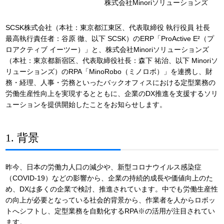
株式会社Minoriソリューションズ
SCSK株式会社（本社：東京都江東区、代表取締役 執行役員 社長
最高執行責任者：谷原 徹、以下 SCSK）のERP「ProActive E²（プ
ロアクティブ イーツー）」と、株式会社Minoriソリューションズ
（本社：東京都新宿区、代表取締役社長：森下 祐治、以下 Minoriソ
リューションズ）のRPA「MinoRobo（ミノロボ）」を連携し、財
務・経理、人事・労務といったバックオフィスにおける定型業務の
労働生産性向上を実現するとともに、企業のDX推進を支援するソリ
ューションを提供開始したことをお知らせします。
1. 背景
昨今、日本の労働力人口の減少や、新型コロナウイルス感染症
（COVID-19）などの影響から、企業の持続的成長や価値向上のた
め、DXは多くの企業で検討、推進されています。中でも労働生産性
の向上が必要となっている社会的背景から、作業者を人からロボッ
トへシフトし、定型業務を自動化するRPA※の活用が注目されてい
ます。