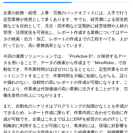
企業の財務・経理、人事・労務のバックオフィスには、人手で行う
定型業務が依然として多くあります。中でも、経営層による状況把
握などを目的として、月次・四半期など定期的に経営状態や人材の
管理・活用状況を可視化し、レポート作成する業務についてはデー
タの検索・出力・加工、レポートの作成までの工程すべてを、人が
行っており、高い業務負荷となっています。
今回の連携ソリューションでは、「ProActive E²」が保持するデー
タを用いることで、データの検索から作成まで「MinoRobo」で自
動化でき、手作業時間がほぼゼロになるとともに、定型作業をロボ
ットにシフトすることで、作業時間を大幅に短縮しながらも、誤り
や漏れのない、信頼性の高いレポートの作成が可能になります。こ
れにより、作業者は付加価値の高い業務に注力することができ、労
働生産性の向上につながります。
また、自動化のシナリオはプログラミングの知識がなくとも作成が
できるため、レポート作成に限らず、作業内容に合わせて自由に作
成が可能です。企業はこれまで以上にERPを経営のためのITとして
戦略的に利用することが可能になり、将来的には、現場に好影響を
与えるためのデータ提供をはじめとした組織連携など、組織横断で