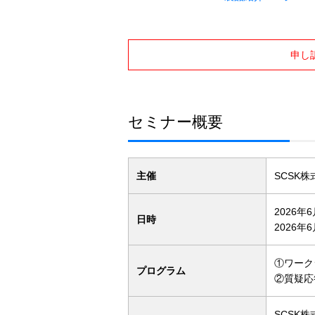
申し
セミナー概要
主催
SCSK
2026年
日時
2026年
①ワーク
プログラム
②質疑応
SCSK