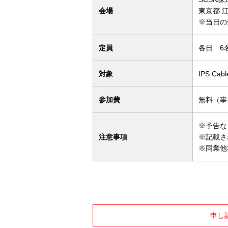
会場
東京都 江
※当日の
定員
各日 6
対象
IPS C
参加費
無料（事
※予告な
注意事項
※記載さ
※同業他
申し