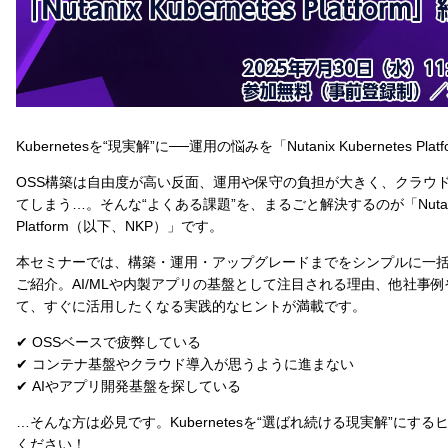
Kubernetesを“現実解”に──運用の悩みを「Nutanix Kubernetes Pl
OSS構築は自由度が高い反面、運用や保守の負担が大きく、クラウ
てしまう…。そんな“よくある課題”を、まるごと解決するのが「Nutanix K
Platform（以下、NKP）」です。
本セミナーでは、構築・運用・アップグレードまでをシンプルに一括
ご紹介。AI/MLや内製アプリの基盤として注目される理由、他社事例
て、すぐに活用したくなる実践的なヒントが満載です。
✔ OSSベースで疲弊している
✔ コンテナ基盤やクラウド導入が思うように進まない
✔ AIやアプリ開発基盤を探している
…そんな方は必見です。Kubernetesを“選ばれ続ける現実解”にす
ください！