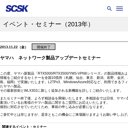
イベント・セミナー
（2013年）
2013.11.22（金）
開催終了
ヤマハ ネットワーク製品アップデートセミナー
この度、ヤマハ新製品「RTX5000/RTX3500/YMS-VPN8シリーズ」の製品情報
情報をご紹介するセミナーを全国10箇所（札幌、仙台、東京、新潟、長野、金沢、
島、福岡）で実施いたします。L2TPv3、WindowsAzure対応など、利用できる
たヤマハ製品。
その最新技術とWLX302に新しく追加される新機能を詳しくご紹介いたします。
またセミナー終了後、よろず相談会を開催いたします。本相談会では日頃、ヤマハ
案頂いているお客様のヤマハ製品に関するご質問にお応えいたします。
個別に対応させていただくため、事前の申し込みが必要になります。
ご多忙中とは存じますが、是非ともこの機会にご来場賜りますようお願い申し上げ
関連するイベント・セミナー