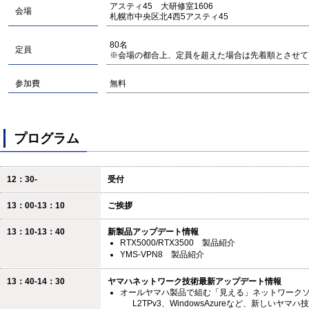
アスティ45 大研修室1606
会場
札幌市中央区北4西5アスティ45
80名
定員
※会場の都合上、定員を超えた場合は先着順とさせて
参加費
無料
プログラム
12：30-
受付
13：00-13：10
ご挨拶
13：10-13：40
新製品アップデート情報
RTX5000/RTX3500 製品紹介
YMS-VPN8 製品紹介
13：40-14：30
ヤマハネットワーク技術最新アップデート情報
オールヤマハ製品で組む「見える」ネットワーク
L2TPv3、WindowsAzureなど、新しいヤ