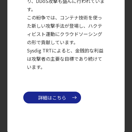
2026
り、DDoS攻撃も盛んに行われていま
す。
年に脅威の状況を根本から変えた
この紛争では、コンテナ技術を使っ
4 つの側面
た新しい攻撃手法が登場し、ハクテ
【ブログ】
ィビスト運動にクラウドソーシング
CTEMとは何か｜
の形で貢献しています。
攻撃者視点でクラウドの弱点を可視化する新
Sysdig TRTによると、金銭的な利益
【ブログ】
は攻撃者の主要な目標であり続けて
CWPP（Cloud
います。
Workload
Protection
Platform）とは？
詳細はこちら
クラウドワークロードを守る最新セキュリテ
【ブログ】
コンテナセキュリティとは？
クラウドネイティブ時代に必要な対策の全体