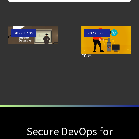
【ブログ】
サーバ・
コンテナの統合セキュリティ強化
第4回： Sysdig・
カスタマーサポー
PRootを用いたクリ
2022.12.05
2022.12.06
ト探偵の一日
プトマイニングの
JP1・
新しいBYOF手法を
Illumio連携における自動隔離検証
発見
―
検知イベント取り扱いの課題と解消策
【ブログ】
CSPMとは？
クラウド構成ミスを未然に防ぐSecurity
Posture
Managementの全体像
【ブログ】
Secure DevOps for
セキュリティブリーフィング：