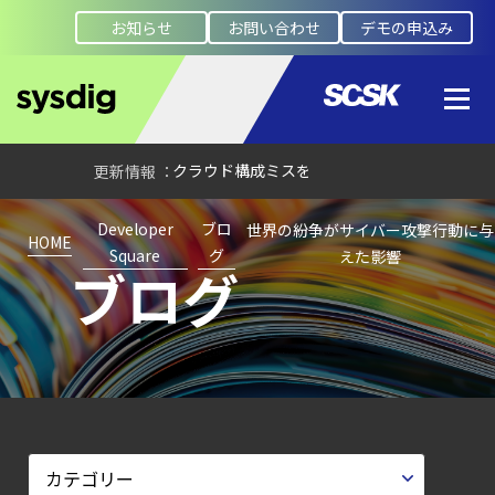
Illumio連携における自動隔離検証
お知らせ
お問い合わせ
デモの申込み
―
検知イベント取り扱いの課題と解消策
【ブログ】
CSPMとは？
クラウド構成ミスを未然に防ぐSecurity
Posture
Developer
ブロ
世界の紛争がサイバー攻撃行動に与
Managementの全体像
HOME
Square
グ
えた影響
ブログ
【ブログ】
セキュリティブリーフィング：
2026年6月
【ブログ】
JADEPUFFER
の進化：
エージェント型脅威アクターが