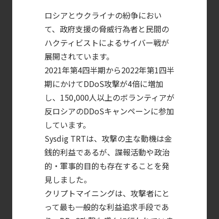
によるセキュリティの新常識
ロシアとウクライナの紛争におい
【ブログ】
て、政府支援の脅威行為者と民間の
セキュリティ運用の効率化を実現するSysdigと
ハクティビストによるサイバー戦が
Agent
展開されています。
2021年第4四半期から2022年第1四半
Local機能の実装ガイド
期にかけてDDoS攻撃が4倍に増加
【ブログ】CISO
し、150,000人以上のボランティアが
のための Headless
反ロシアのDDoSキャンペーンに参加
Cloud Security
しています。
ガイド
Sysdig TRTは、攻撃の主な動機は金
【ブログ】
銭的利益であるが、諜報活動や政治
CNAPP選定ガイド
的・軍事的目的も存在することを発
｜
見しました。
計画フェーズで失敗しない統合プラットフォ
クリプトマイニングは、攻撃者にと
【ブログ】AI が
って最も一般的な利益追求手段であ