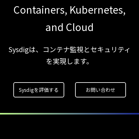
2026年6月
Containers, Kubernetes,
【ブログ】
and Cloud
JADEPUFFER
の進化：
エージェント型脅威アクターが
Sysdigは、コンテナ監視とセキュリティ
AI
を実現します。
モデルの破壊を目的としたランサムウェアを
【ブログ】
AIワークロードのコンテナセキュリティ
Sysdigを評価する
お問い合わせ
｜LLM・
GPU環境を守る新しい視点
【お知らせ】
ブログを更新しました
【お知らせ】
ブログを更新しました