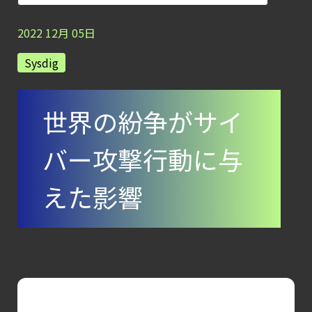
AI
モデルの破壊を目的としたランサムウェアを
2022
12
月
05
日
【ブログ】
Sysdig
AIワークロードのコンテナセキュリティ
｜LLM・
世界の紛争がサイ
GPU環境を守る新しい視点
【お知らせ】
バー攻撃行動に与
ブログを更新しました
【お知らせ】
えた影響
ブログを更新しました
【ブログ】
AWS/GCP
標準ツールでは守れない？
Falco を超える
Sysdig Secure