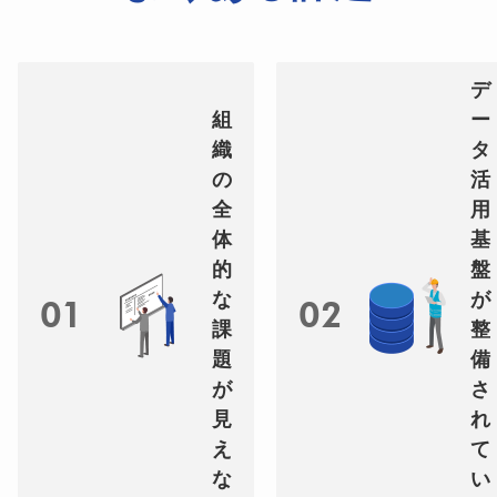
デ
組
ー
織
タ
の
活
全
用
体
基
的
盤
な
が
01
02
課
整
題
備
が
さ
見
れ
え
て
な
い