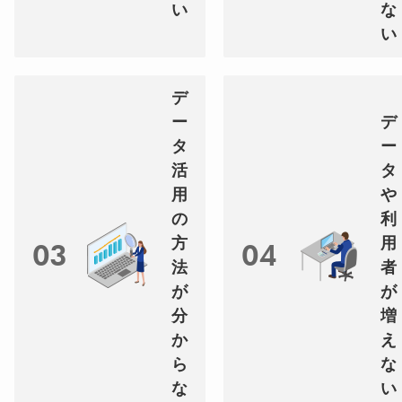
い
な
い
デ
ー
デ
タ
ー
活
タ
用
や
の
利
方
用
03
04
法
者
が
が
分
増
か
え
ら
な
な
い