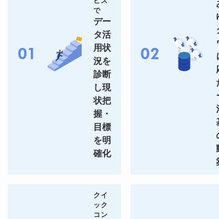
ビス
で
デー
タ活
用状
01
02
況を
診断
し現
状把
握・
目標
を明
確化
クイ
ック
コン