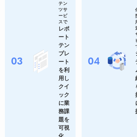
テン
ツサ
ービ
スで
レポ
ート
テン
プレ
03
04
ート
を利
用し
クイ
ック
に業
務課
題を
可視
化