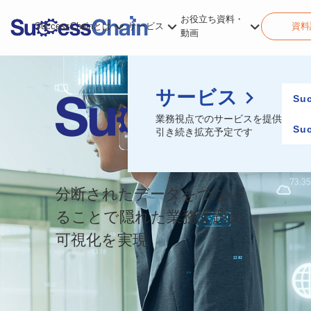
お役立ち資料・
SuccessChainとは
サービス
資料
動画
サービス
Suc
業務視点でのサービスを提供
Su
引き続き拡充予定です
分断されたデータをつなげ
ることで隠れた業務課題の
可視化を実現