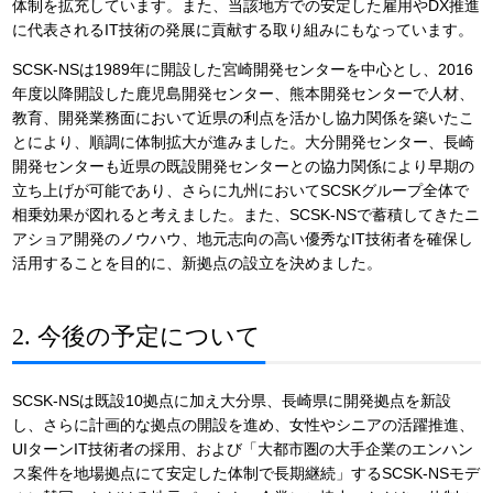
体制を拡充しています。また、当該地方での安定した雇用やDX推進
に代表されるIT技術の発展に貢献する取り組みにもなっています。
SCSK-NSは1989年に開設した宮崎開発センターを中心とし、2016
年度以降開設した鹿児島開発センター、熊本開発センターで人材、
教育、開発業務面において近県の利点を活かし協力関係を築いたこ
とにより、順調に体制拡大が進みました。大分開発センター、長崎
開発センターも近県の既設開発センターとの協力関係により早期の
立ち上げが可能であり、さらに九州においてSCSKグループ全体で
相乗効果が図れると考えました。また、SCSK-NSで蓄積してきたニ
アショア開発のノウハウ、地元志向の高い優秀なIT技術者を確保し
活用することを目的に、新拠点の設立を決めました。
2. 今後の予定について
SCSK-NSは既設10拠点に加え大分県、長崎県に開発拠点を新設
し、さらに計画的な拠点の開設を進め、女性やシニアの活躍推進、
UIターンIT技術者の採用、および「大都市圏の大手企業のエンハン
ス案件を地場拠点にて安定した体制で長期継続」するSCSK-NSモデ