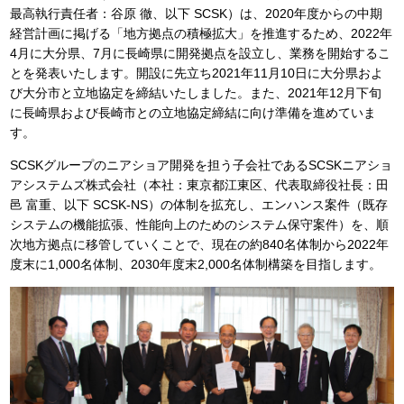
最高執行責任者：谷原 徹、以下 SCSK）は、2020年度からの中期
経営計画に掲げる「地方拠点の積極拡大」を推進するため、2022年
4月に大分県、7月に長崎県に開発拠点を設立し、業務を開始するこ
とを発表いたします。開設に先立ち2021年11月10日に大分県およ
び大分市と立地協定を締結いたしました。また、2021年12月下旬
に長崎県および長崎市との立地協定締結に向け準備を進めていま
す。
SCSKグループのニアショア開発を担う子会社であるSCSKニアショ
アシステムズ株式会社（本社：東京都江東区、代表取締役社長：田
邑 富重、以下 SCSK-NS）の体制を拡充し、エンハンス案件（既存
システムの機能拡張、性能向上のためのシステム保守案件）を、順
次地方拠点に移管していくことで、現在の約840名体制から2022年
度末に1,000名体制、2030年度末2,000名体制構築を目指します。