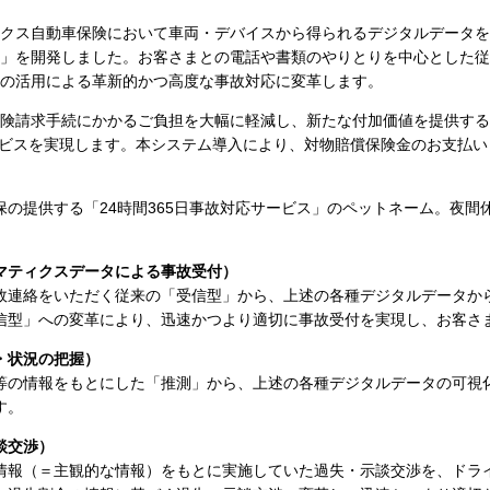
クス自動車保険において車両・デバイスから得られるデジタルデータを
」を開発しました。お客さまとの電話や書類のやりとりを中心とした従
の活用による革新的かつ高度な事故対応に変革します。
険請求手続にかかるご負担を大幅に軽減し、新たな付加価値を提供すると
ビスを実現します。本システム導入により、対物賠償保険金のお支払い
同和損保の提供する「24時間365日事故対応サービス」のペットネーム。
マティクスデータによる事故受付）
故連絡をいただく従来の「受信型」から、上述の各種デジタルデータか
信型」への変革により、迅速かつより適切に事故受付を実現し、お客さ
・状況の把握）
等の情報をもとにした「推測」から、上述の各種デジタルデータの可視
す。
談交渉）
情報（＝主観的な情報）をもとに実施していた過失・示談交渉を、ドラ