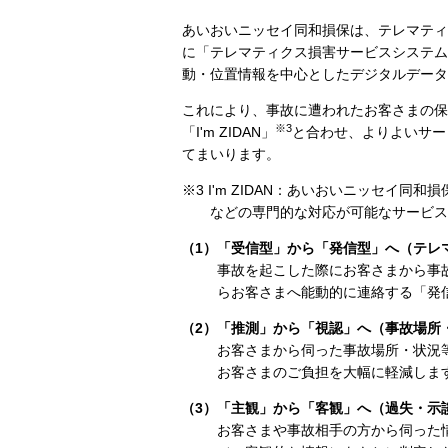
あいおいニッセイ同和損保は、テレマティ
に「テレマティクス損害サービスシステム
動・位置情報を中心としたデジタルデータ
これにより、事故に遭われたお客さまの保
※3
「I'm ZIDAN」
と合わせ、よりよいサー
てまいります。
※3 I'm ZIDAN：あいおいニッセイ
などの専門的な対応が可能なサービス
（1）「受信型」から「発信型」へ（テレ
事故を起こした際にお客さまから事
らお客さまへ能動的に連絡する「発
（2）「推測」から「視認」へ（事故場所
お客さまから伺った事故場所・状況
お客さまのご負担を大幅に軽減しま
（3）「主観」から「客観」へ（過失・示
お客さまや事故相手の方から伺った