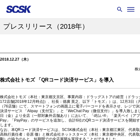
プレスリリース
（2018年）
2018.12.27（木）
株
株式会社トモズ 「QRコード決済サービス」を導入
株式会社トモズ（本社：東京都文京区、事業内容：ドラッグストアの経営（ドラッ
172店舗[2018年12月時点]）、社長：德廣 英之、以下「トモズ」）は、12月3日
（76店舗）にて、スマートフォンの画面上に電子バーコードを表示させ、レジで決
決済サービス 「Alipay（支付宝）」と「WeChat Pay（微信支付）」を導入致しま
日（金）より全店（一部対象外店舗あり）において、「d払い®」「楽天ペイ（アプリ
Pay」「PayPay」のサービスを追加し、合計6社のQRコード決済サービスを開始
します。
なお、本QRコード決済サービスは、SCSK株式会社（本社：東京都江東区、代表取
高執行責任者：谷原 徹）と株式会社ネットスターズ（本社：東京都中央区、代表取締
剛）の協力のもと、短期間での全店展開を実現することができました。