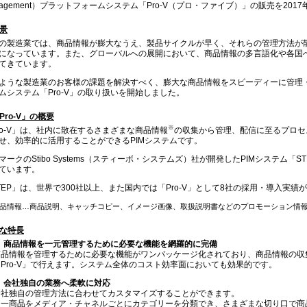
nagement）プラットフォームシステム「Pro-V（プロ・ファイブ）」の販売を20
背景
の製造業では、商品情報が膨大なうえ、製品サイクルが早く、それらの管理方法が
になっています。また、グローバルへの展開において、商品情報の多言語化や各国
てきています。
ような製造業のお客様の課題を解決すべく、膨大な商品情報をスピーディーに管理
ムシステム「Pro-V」の取り扱いを開始しました。
「Pro-V」の概要
※
ro-V」は、社内に散在するさまざまな商品情報
の収集から管理、配信に至るプロセ
せ、効率的に活用することができるPIMシステムです。
マークのStibo Systems（スティーボ・システムズ）社が開発したPIMシステム「S
ています。
TEP」は、世界で300社以上、また国内では「Pro-V」として8社の採用・導入実績
商品情報…商品説明、キャッチコピー、イメージ画像、取扱説明書などのプロモーション情
 主な特長
）商品情報を一元管理するために必要な機能を網羅的に完備
商品情報を管理するために必要な機能がワンパッケージ化されており、商品情報の収
「Pro-V」で行えます。システム全体のコスト効率面においても効果的です。
）会社独自の業務へ柔軟に対応
会社独自の管理方法に合わせてカスタマイズすることができます。
同一商品をメディア・チャネルごとにカテゴリーを分類でき、さまざまな切り口で商