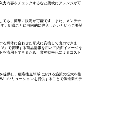
入力内容をチェックするなど柔軟にアレンジが可
しても、簡単に設定が可能です。また、メンテナ
です。組織ごとに段階的に導入したいというご要望
する媒体に合わせた形式に変換して出力できま
o-V」で管理する商品情報を用いて紙面イメージを
ウトを流用もできるため、業務効率化によるコスト
価値を提供し、顧客接点領域における施策の拡大を推
にWebソリューションを提供することで製造業のデ