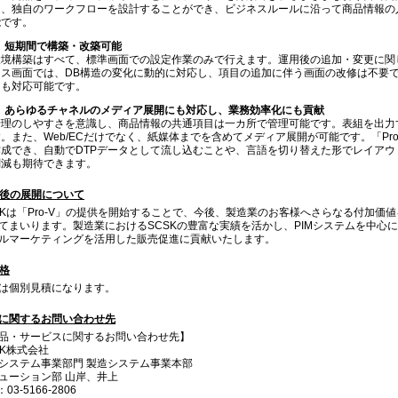
て、独自のワークフローを設計することができ、ビジネスルールに沿って商品情報の
能です。
）短期間で構築・改築可能
環境構築はすべて、標準画面での設定作業のみで行えます。運用後の追加・変更に関
ンス画面では、DB構造の変化に動的に対応し、項目の追加に伴う画面の改修は不要
にも対応可能です。
）あらゆるチャネルのメディア展開にも対応し、業務効率化にも貢献
管理のしやすさを意識し、商品情報の共通項目は一カ所で管理可能です。表組を出力
す。また、Web/ECだけでなく、紙媒体までを含めてメディア展開が可能です。「Pr
作成でき、自動でDTPデータとして流し込むことや、言語を切り替えた形でレイア
削減も期待できます。
 今後の展開について
SKは「Pro-V」の提供を開始することで、今後、製造業のお客様へさらなる付加
てまいります。製造業におけるSCSKの豊富な実績を活かし、PIMシステムを中心
ルマーケティングを活用した販売促進に貢献いたします。
価格
は個別見積になります。
に関するお問い合わせ先
品・サービスに関するお問い合わせ先】
SK株式会社
システム事業部門 製造システム事業本部
ューション部 山岸、井上
：03-5166-2806