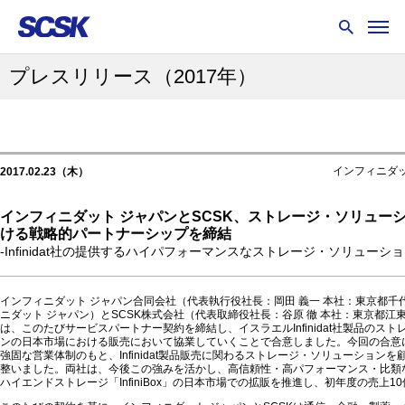
プレスリリース
（2017年）
インフィニダ
2017.02.23（木）
インフィニダット ジャパンとSCSK、ストレージ・ソリュー
ける戦略的パートナーシップを締結
-Infinidat社の提供するハイパフォーマンスなストレージ・ソリューシ
インフィニダット ジャパン合同会社（代表執行役社長：岡田 義一 本社：東京都千
ニダット ジャパン）とSCSK株式会社（代表取締役社長：谷原 徹 本社：東京都江東
は、このたびサービスパートナー契約を締結し、イスラエルInfinidat社製品のス
ンの日本市場における販売において協業していくことで合意しました。今回の合意に
強固な営業体制のもと、Infinidat製品販売に関わるストレージ・ソリューション
整いました。両社は、今後この強みを活かし、高信頼性・高パフォーマンス・比類
ハイエンドストレージ「InfiniBox」の日本市場での拡販を推進し、初年度の売上1