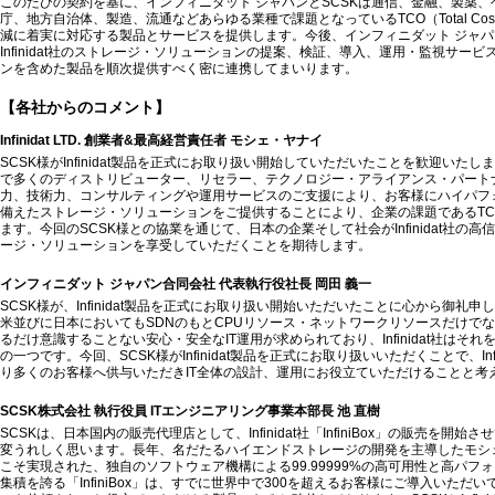
このたびの契約を基に、インフィニダット ジャパンとSCSKは通信、金融、製薬
庁、地方自治体、製造、流通などあらゆる業種で課題となっているTCO（Total Cost of
減に着実に対応する製品とサービスを提供します。今後、インフィニダット ジャパン
Infinidat社のストレージ・ソリューションの提案、検証、導入、運用・監視サー
ンを含めた製品を順次提供すべく密に連携してまいります。
【各社からのコメント】
Infinidat LTD. 創業者&最高経営責任者 モシェ・ヤナイ
SCSK様がInfinidat製品を正式にお取り扱い開始していただいたことを歓迎いた
で多くのディストリビューター、リセラー、テクノロジー・アライアンス・パート
力、技術力、コンサルティングや運用サービスのご支援により、お客様にハイパフ
備えたストレージ・ソリューションをご提供することにより、企業の課題であるTC
ます。今回のSCSK様との協業を通じて、日本の企業そして社会がInfinidat社の
ージ・ソリューションを享受していただくことを期待します。
インフィニダット ジャパン合同会社 代表執行役社長 岡田 義一
SCSK様が、Infinidat製品を正式にお取り扱い開始いただいたことに心から御礼
米並びに日本においてもSDNのもとCPUリソース・ネットワークリソースだけで
るだけ意識することない安心・安全なIT運用が求められており、Infinidat社はそ
の一つです。今回、SCSK様がInfinidat製品を正式にお取り扱いいただくことで、Inf
り多くのお客様へ供与いただきIT全体の設計、運用にお役立ていただけることと考
SCSK株式会社 執行役員 ITエンジニアリング事業本部長 池 直樹
SCSKは、日本国内の販売代理店として、Infinidat社「InfiniBox」の販売を開
変うれしく思います。長年、名だたるハイエンドストレージの開発を主導したモシ
こそ実現された、独自のソフトウェア機構による99.99999%の高可用性と高パフ
集積を誇る「InfiniBox」は、すでに世界中で300を超えるお客様にご導入いただ