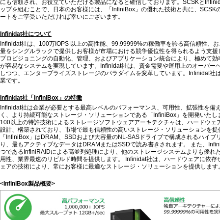
にも信頼され、お役立ていただける製品になると確信しております。SCSKとInfini
ップを組むことで、日本のお客様には、「InfiniBox」の優れた技術と共に、SCS
ートをご享受いただければ幸いにございます。
Infinidat社について
Infinidat社は、100万IOPS 以上の高性能、99.99999%の稼働率を誇る高信頼性
量をシングルラックで提供しお客様が市場における競争優位性を得られるよう支援
プロビジョニングの自動化、管理、およびアプリケーション統合により、極めて効
が容易なシステムを実現しています。Infinidat社は、資金需要や運用上のオーバ
しつつ、エンタープライズストレージのパラダイムを変革しています。Infinidat
業です。
Infinidat社「InfiniBox」の特徴
Infinidat社は企業が必要とする最高レベルのパフォーマンス、可用性、拡張性を
く、より持続可能なストレージ・ソリューションである「InfiniBox」を開発いたしました。
100以上の特許技術によるストレージソフトウェアアーキテクチャは、ハードウェ
設計、構築されており、市場で最も信頼性の高いストレージ・ソリューションを提
「InfiniBox」はDRAM、SSDおよび大容量のNL-SASドライブで構成されるハ
り、最もアクティブなデータはDRAMまたはSSDで読み書きされます。 また、Infin
つであるInfiniRAIDによる高並列処理により、他のストレージシステムよりも優
用性、業界最速のリビルド時間を提供します。 Infinidat社は、ハードウェアに依
ェアの技術により、常にお客様に最適なストレージ・ソリューションを提供します
<InfiniBox製品概要>