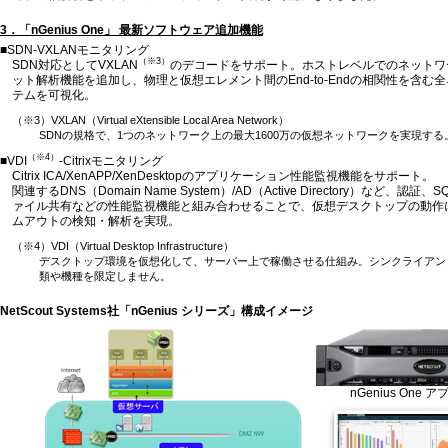
3．「nGenius One」 最新ソフトウェア追加機能
■SDN-VXLANモニタリング
（※3）
SDN対応としてVXLAN
のデコードをサポート。ホストレベルでのネットワ
ット解析機能を追加し、物理と仮想エレメント間のEnd-to-Endの相関性を含む
テムを可視化。
（※3）VXLAN（Virtual eXtensible Local Area Network）
SDNの規格で、1つのネットワーク上の最大1600万の仮想ネットワークを実現する
（※4）
■VDI
-Citrixモニタリング
Citrix ICA/XenAPP/XenDesktopのアプリケーション性能監視機能をサポート。
関連するDNS（Domain Name System）/AD（Active Directory）など、認
ァイル共有などの性能監視機能と組み合わせることで、仮想デスクトップの動作
ムアウトの検知・解析を実現。
（※4）VDI（Virtual Desktop Infrastructure）
デスクトップ環境を仮想化して、サーバー上で稼働させる仕組み。シンクライアン
類や機種を限定しません。
NetScout Systems社「nGenius シリーズ」構成イメージ
nGenius One