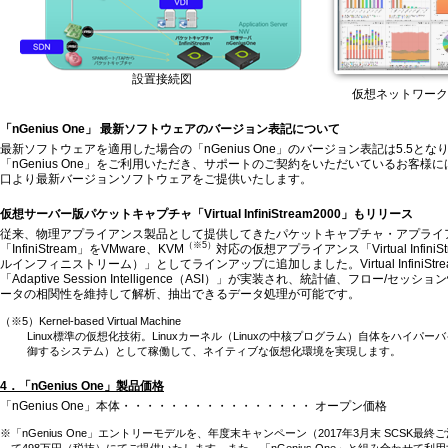
設置接続図
仮想ネットワーク
「nGenius One」 最新ソフトウェアのバージョン表記について
最新ソフトウェアを適用した場合の「nGenius One」のバージョン表記は5.5とな
「nGenius One」をご利用いただき、サポートのご契約をいただいているお客様
口より最新バージョンソフトウェアをご提供いたします。
仮想サーバー版パケットキャプチャ「Virtual InfiniStream2000」もリリース
従来、物理アプライアンス製品として提供してきたパケットキャプチャ・アプライ
（※5）
「InfiniStream」をVMware、KVM
対応の仮想アプライアンス「Virtual InfiniS
ルインフィニストリーム）」としてラインアップに追加しました。Virtual InfiniStr
「Adaptive Session Intelligence（ASI）」が実装され、統計値、フロー/セ
ータの相関性を維持して解析、抽出できるデータ処理が可能です。
（※5）Kernel-based Virtual Machine
Linux標準の仮想化技術。Linuxカーネル（Linuxの中核プログラム）自体をハイパ
御するシステム）として稼働して、ネイティブな仮想化環境を実現します。
4．「nGenius One」製品価格
「nGenius One」本体・・・・・・・・・・・・・・・・ オープン価格
※「nGenius One」エントリーモデルを、年度末キャンペーン（2017年3月末 SCSK最
て498万円（税抜）にてご提供いたします。また、「nGenius One」と組み合わせて利用するIn