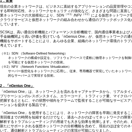
1．背景
現在の企業ネットワークは、ビジネスに直結するアプリケーションの品質管理やコ
する即時対応性、ネットワークセキュリティの強化など、さまざまな問題に直面し
（※1）
（※2）
業ネットワークの大規模化により、SDN
/NFV
による仮想ネットワーク
クラウドサービスと仮想ネットワークの組み合わせから通信のブラックボックス化
しています。
SCSKは、高い通信分析機能とパフォーマンス分析機能で、国内通信事業者および
手金融機関より高い評価を受けている「nGenius One」が、仮想ネットワークの
機能をサポートすることにより、あらゆる企業、組織のネットワーク環境のトラブ
考えています。
（※1）SDN （Software-Defined Networking）
ネットワークの構成や設定を、ソフトウェアベースで柔軟に物理ネットワークを制御
を可能とする仮想ネットワークの技術。
（※2）NFV （Network Functions Virtualization）
サーバー仮想化をネットワークに応用し、従来、専用機器で実現していたネットワー
的なサーバー上で実現する技術。
2．「nGenius One」
「nGenius One」は、ネットワーク上を流れるキャプチャデータから、リアルタ
プリケーションのレスポンスタイム、エラーコード、トラフィック量、マイクロバ
把握するとともに、その状態や傾向をアラームで監視することが可能なサービスア
ーションを提供する製品です。
「nGenius One」を使用することにより、ネットワークの障害を早期に発見する
害回復までの時間を短縮するだけでなく、過去へさかのぼってネットワークの障害
解析するトラブルシューティングの用途でも大きな効果を発揮します。そのため、
新たにサポートされる仮想ネットワークの分析機能を含めて、現在のほぼ全てのネ
いて、通信解析とトラブルシューティングの実現が可能になりました。