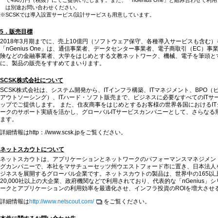
は別途お問い合わせください。
※SCSKでは導入設置サービス/設計サービスも用意しています。
5．販売目標
2018年3月期までに、売上10億円（ソフトウェア保守、各種導入サービスも含む
「nGenius One」は、通信事業者、データセンター事業者、電子商取引（EC）
険などの金融事業者、大学をはじめとする文教ネットワーク、機械、電子を筆頭と
に、製品の販売をすすめてまいります。
SCSK株式会社について
SCSK株式会社は、システム開発から、ITインフラ構築、ITマネジメント、BPO
アウトソーシング）、ITハード・ソフト販売まで、ビジネスに必要なすべてのITサ
ップでご提供します。 また、住友商事をはじめとするお客様の世界各国におけるI
ークのサポート実績を活かし、グローバルITサービスカンパニーとして、さらなる
ます。
詳細情報はhttp：//www.scsk.jpをご覧ください。
ネットスカウトについて
ネットスカウトは、アプリケーションとネットワークのパフォーマンスマネジメン
グカンパニーで、本社をマサチューセッツ州ウエストフォード市に置き、日本法人
ジネスを展開するグローバル企業です。ネットスカウトの製品は、世界中の165以
20,000社以上の大企業、政府機関などで利用されており、代表的な「nGenius」
ークとアプリケーションの利用効率を最適化させ、インフラ投資のROIを増大させ
詳細情報は
http://www.netscout.com/
をご覧ください。